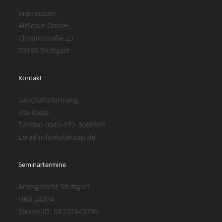
Impressum
AllScout GmbH
Chopinstraße 23
70195 Stuttgart
Kontakt
Geschaftsführung
Uta Kapp
Telefon 0049-172-3068503
Email info@utakapp.de
Seminartermine
Amtsgericht Stuttgart
HRB 24374
Steuer-ID: DE207540795