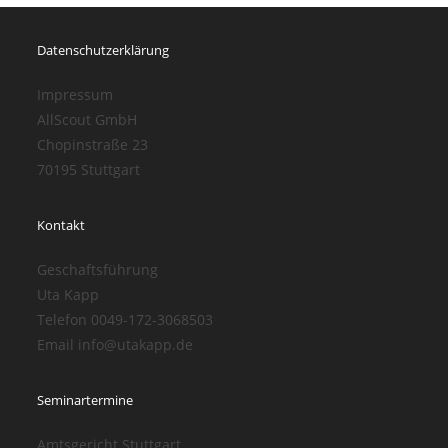
Datenschutzerklärung
Impressum
AllScout GmbH
Chopinstraße 23
70195 Stuttgart
Kontakt
Geschaftsführung
Uta Kapp
Telefon 0049-172-3068503
Email info@utakapp.de
Seminartermine
Amtsgericht Stuttgart