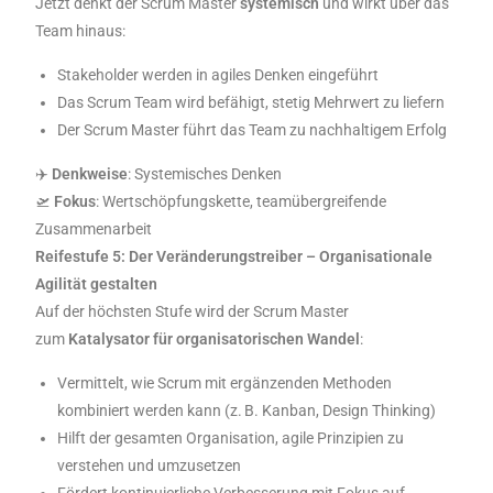
Jetzt denkt der Scrum Master
systemisch
und wirkt über das
Team hinaus:
Stakeholder werden in agiles Denken eingeführt
Das Scrum Team wird befähigt, stetig Mehrwert zu liefern
Der Scrum Master führt das Team zu nachhaltigem Erfolg
✈️
Denkweise
: Systemisches Denken
🛫
Fokus
: Wertschöpfungskette, teamübergreifende
Zusammenarbeit
Reifestufe 5: Der Veränderungstreiber – Organisationale
Agilität gestalten
Auf der höchsten Stufe wird der Scrum Master
zum
Katalysator für organisatorischen Wandel
:
Vermittelt, wie Scrum mit ergänzenden Methoden
kombiniert werden kann (z. B. Kanban, Design Thinking)
Hilft der gesamten Organisation, agile Prinzipien zu
verstehen und umzusetzen
Fördert kontinuierliche Verbesserung mit Fokus auf