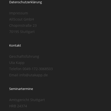
Datenschutzerklärung
Impressum
AllScout GmbH
Chopinstraße 23
70195 Stuttgart
Kontakt
Geschaftsführung
Uta Kapp
Telefon 0049-172-3068503
Email info@utakapp.de
Seminartermine
Amtsgericht Stuttgart
HRB 24374