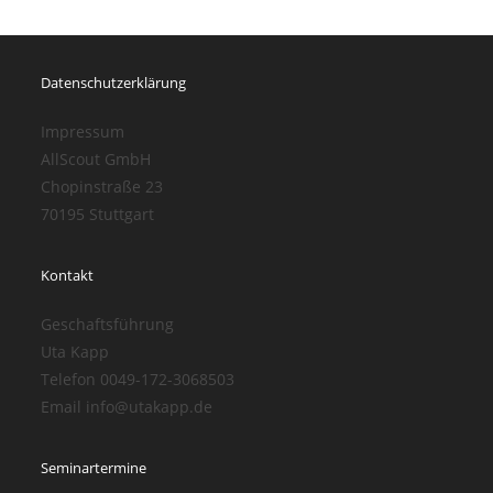
Datenschutzerklärung
Impressum
AllScout GmbH
Chopinstraße 23
70195 Stuttgart
Kontakt
Geschaftsführung
Uta Kapp
Telefon 0049-172-3068503
Email info@utakapp.de
Seminartermine