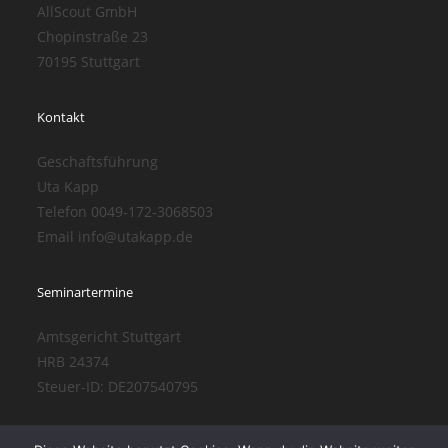
AllScout GmbH
Chopinstraße 23
70195 Stuttgart
Kontakt
Geschaftsführung
Uta Kapp
Telefon 0049-172-3068503
Email info@utakapp.de
Seminartermine
Amtsgericht Stuttgart
HRB 24374
Steuer-ID: DE207540795